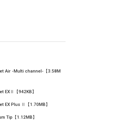
et Air -Multi channel-【3.58M
pet EXⅡ【942KB】
pet EX Plus Ⅱ【1.70MB】
um Tip【1.12MB】