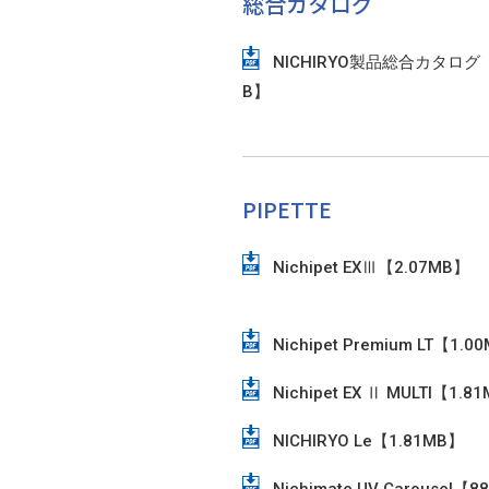
総合カタログ
NICHIRYO製品総合カタログ【
B】
PIPETTE
Nichipet EXⅢ【2.07MB】
Nichipet Premium LT【1.0
Nichipet EX Ⅱ MULTI【1.8
NICHIRYO Le【1.81MB】