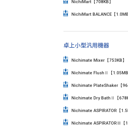
NichiMart【708KB】
NichiMart BALANCE【1.0M
卓上小型汎用機器
Nichimate Mixer【753KB】
Nichimate FlushⅡ【1.05M
Nichimate PlateShaker【9
Nichimate Dry BathⅡ【67
Nichimate ASPIRATOR【1.
Nichimate ASPIRATORⅢ【