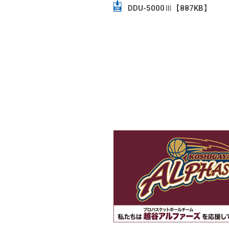
DDU-5000Ⅲ【887KB】