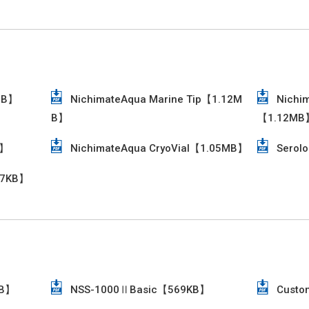
MB】
NichimateAqua Marine Tip【1.12M
Nichim
B】
【1.12MB
B】
NichimateAqua CryoVial【1.05MB】
Serol
37KB】
KB】
NSS-1000ⅡBasic【569KB】
Custo