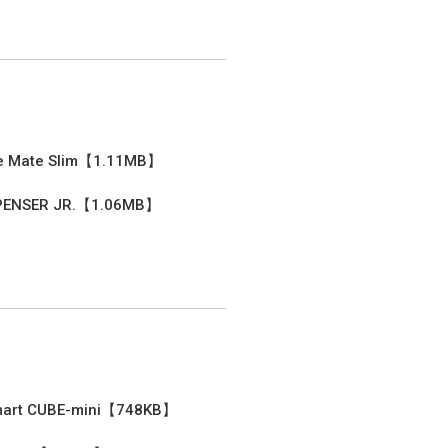
te Mate Slim【1.11MB】
PENSER JR.【1.06MB】
mart CUBE-mini【748KB】