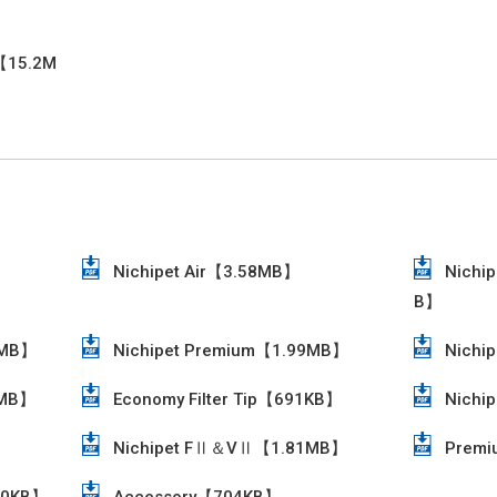
15.2M
Nichipet Air【3.58MB】
Nichip
B】
0MB】
Nichipet Premium【1.99MB】
Nichi
1MB】
Economy Filter Tip【691KB】
Nichi
Nichipet FⅡ＆VⅡ【1.81MB】
Premi