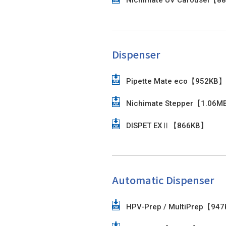
Nichimate UV Carousel【8
Dispenser
Pipette Mate eco【952KB】
Nichimate Stepper【1.06
DISPET EXⅡ【866KB】
Automatic Dispenser
HPV-Prep / MultiPrep【94