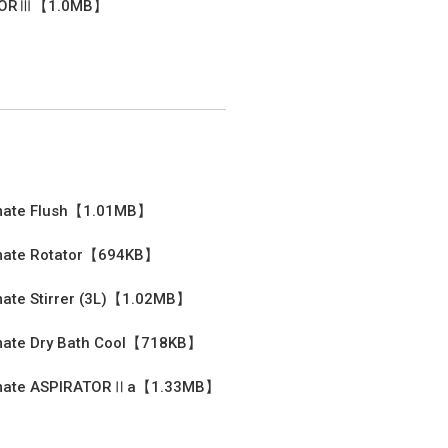
TORⅢ【1.0MB】
mate Flush【1.01MB】
mate Rotator【694KB】
mate Stirrer (3L)【1.02MB】
mate Dry Bath Cool【718KB】
mate ASPIRATORⅡa【1.33MB】