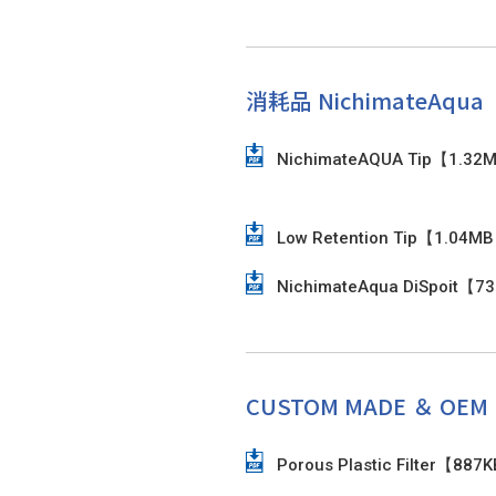
消耗品 NichimateAqua
NichimateAQUA Tip【1.32
Low Retention Tip【1.04M
NichimateAqua DiSpoit【7
CUSTOM MADE ＆ OEM
Porous Plastic Filter【887