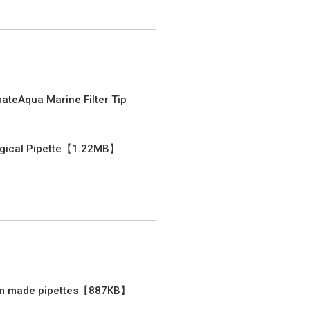
ateAqua Marine Filter Tip
】
ogical Pipette【1.22MB】
m made pipettes【887KB】