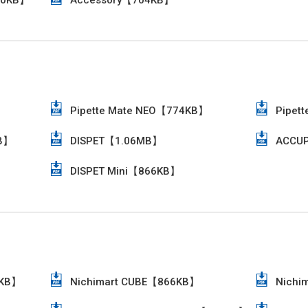
80KB】
Accessory【704KB】
Pipette Mate NEO【774KB】
Pipet
MB】
DISPET【1.06MB】
ACCU
DISPET Mini【866KB】
7KB】
Nichimart CUBE【866KB】
Nichi