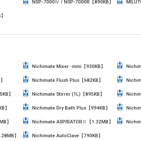
NSP-7000Ⅳ / NSP-7000R【890KB】
MILU
B】
Nichimate Mixer -mini【930KB】
Nichi
B】
Nichimate Flush Plus【682KB】
Nichi
65KB】
Nichimate Stirrer (1L)【895KB】
Nichi
8KB】
Nichimate Dry Bath Plus【994KB】
Nichi
5MB】
Nichimate ASPIRATORⅡ【1.32MB】
Nichi
1.28MB】
Nichimate AutoClave【790KB】