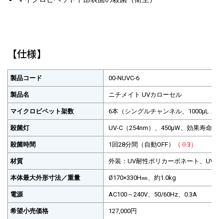
【仕様】
製品コード
00-NUVC-6
製品名
ニチメイト UVカローセル
マイクロピペット架数
6本（シングルチャンネル、1000μL
殺菌灯
UV-C（254nm）、450μW、効果寿命約
殺菌時間
1回28分間（自動OFF）
（※3）
材質
外装：UV耐性ポリカーボネート、U
本体最大外形寸法／重量
Ø170×330H㎜、約1.0kg
電源
AC100～240V、50/60Hz、0.3A
希望小売価格
127,000円