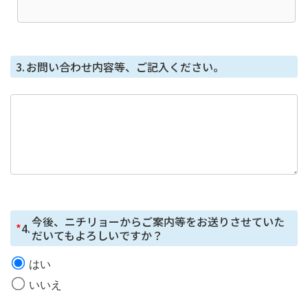
開示等に応じる窓口は、総務部になります。
個人情報を与えることの任意性及び当該情報を
与えなかった場合に生じる結果
3.
お問い合わせ内容等、ご記入ください。
個⼈情報を取得する項⽬は、全てご本⼈によってご提供
いただくものです。
ただし、必要な項⽬をいただけない場合、利⽤⽬的に記
載の諸⼿続⼜は処理に⽀障が⽣じる可能性があります。
本人が容易に知覚できない方法による個人情報
の取得
本フォームではCookie で個⼈情報を取得していません
が、セッション管理のためだけにCookie を使⽤していま
今後、ニチリョーからご案内等をお送りさせていた
*
4.
す。
だいてもよろしいですか？
はい
いいえ