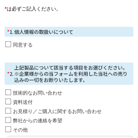
お預かりした個人情報は、お問合せへの対応に利用しま
*
は必ずご記入ください。
す。
個人情報の第三者提供について
*
1.
個人情報の取扱いについて
ご本⼈の同意がある場合または法令に基づく場合を除
き、今回ご⼊⼒いただく個⼈情報は第三者に提供しませ
同意する
ん。
個人情報の委託について
上記製品について該当する項目をお選びください。

個⼈情報の取り扱いを外部に委託する場合は、当社が規
*
2.
※企業様からの当フォームを利用した当社への売り
定する個⼈情報管理基準を満たす企業を選定して委託を
込みの一切をお断りいたします。
⾏い、適切な取り扱いが⾏われるよう監督します。
技術的なお問い合わせ
取得した個⼈情報の開⽰等に応じる問合せ窓⼝
資料送付
本⼈からの請求等により、当社が本件により取得した個
お見積り／ご購入に関するお問い合わせ
⼈情報の利⽤⽬的の通知・開⽰・内容の訂正・追加また
弊社からの連絡を希望
は削除・利⽤の停⽌・消去または第三者への提供の停
⽌、第三者提供記録の開⽰（「開⽰等」といいます。）
その他
に応じます。