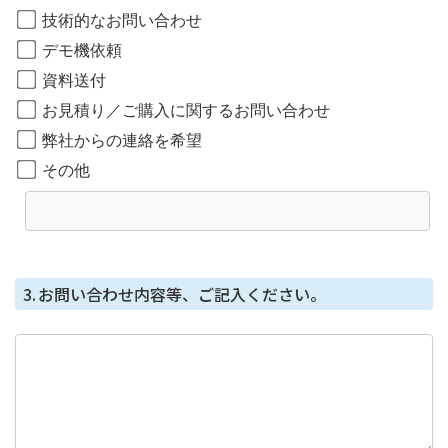
技術的なお問い合わせ
取得した個⼈情報の開⽰等に応じる問合せ窓⼝
デモ機依頼
本⼈からの請求等により、当社が本件により取得した個
資料送付
⼈情報の利⽤⽬的の通知・開⽰・内容の訂正・追加また
お見積り／ご購入に関するお問い合わせ
は削除・利⽤の停⽌・消去または第三者への提供の停
⽌、第三者提供記録の開⽰（「開⽰等」といいます。）
弊社からの連絡を希望
に応じます。
その他
開示等に応じる窓口は、総務部になります。
個人情報を与えることの任意性及び当該情報を
与えなかった場合に生じる結果
個⼈情報を取得する項⽬は、全てご本⼈によってご提供
3.
お問い合わせ内容等、ご記入ください。
いただくものです。
ただし、必要な項⽬をいただけない場合、利⽤⽬的に記
載の諸⼿続⼜は処理に⽀障が⽣じる可能性があります。
本人が容易に知覚できない方法による個人情報
の取得
本フォームではCookie で個⼈情報を取得していません