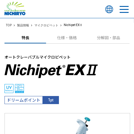
Nichipet EXⅡ
TOP
製品情報
マイクロピペット
特長
仕様・価格
分解図・部品
オートクレーバブルマイクロピペット
ドリームポイント
1
pt