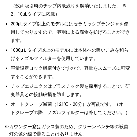
（数μL吸引時のチップ内液残りを解消いたしました。 ※
2、10μLタイプに搭載）
200μLタイプ以上のモデルにはセラミックプランジャを使
用しておりますので、溶剤による腐食を妨げることができ
ます。
1000μＬタイプ以上のモデルには本体への吸いこみを和ら
げるノズルフィルターを使用しています。
容量設定ロック機構付きですので、容量をスムーズに可変
することができます。
チップエジェクタはプラスチック製を採用することで、研
究器具との接触破損を防止します。
オートクレーブ滅菌（121℃・20分）が可能です。（オー
トクレーブの際、ノズルフィルターは外してください。）
※
カウンター窓はガラス製のため、クリーンベンチ等の殺菌
灯の紫外線で曇ることはありません。