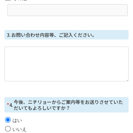
開示等に応じる窓口は、総務部になります。
個人情報を与えることの任意性及び当該情報を
与えなかった場合に生じる結果
個⼈情報を取得する項⽬は、全てご本⼈によってご提供
3.
お問い合わせ内容等、ご記入ください。
いただくものです。
ただし、必要な項⽬をいただけない場合、利⽤⽬的に記
載の諸⼿続⼜は処理に⽀障が⽣じる可能性があります。
本人が容易に知覚できない方法による個人情報
の取得
本フォームではCookie で個⼈情報を取得していません
が、セッション管理のためだけにCookie を使⽤していま
す。
今後、ニチリョーからご案内等をお送りさせていた
*
4.
だいてもよろしいですか？
はい
いいえ