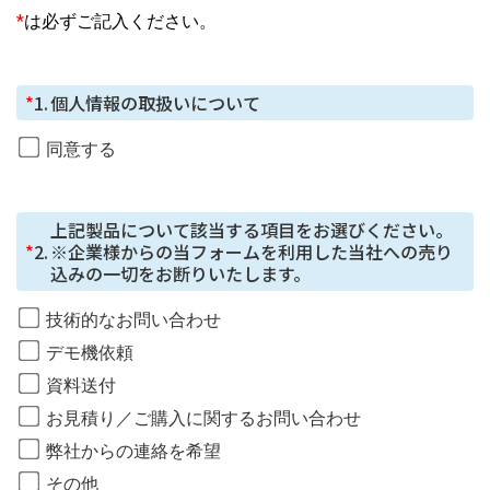
お預かりした個人情報は、お問合せへの対応に利用しま
*
は必ずご記入ください。
す。
個人情報の第三者提供について
*
1.
個人情報の取扱いについて
ご本⼈の同意がある場合または法令に基づく場合を除
き、今回ご⼊⼒いただく個⼈情報は第三者に提供しませ
同意する
ん。
個人情報の委託について
上記製品について該当する項目をお選びください。

個⼈情報の取り扱いを外部に委託する場合は、当社が規
*
2.
※企業様からの当フォームを利用した当社への売り
定する個⼈情報管理基準を満たす企業を選定して委託を
込みの一切をお断りいたします。
⾏い、適切な取り扱いが⾏われるよう監督します。
技術的なお問い合わせ
取得した個⼈情報の開⽰等に応じる問合せ窓⼝
デモ機依頼
本⼈からの請求等により、当社が本件により取得した個
資料送付
⼈情報の利⽤⽬的の通知・開⽰・内容の訂正・追加また
お見積り／ご購入に関するお問い合わせ
は削除・利⽤の停⽌・消去または第三者への提供の停
⽌、第三者提供記録の開⽰（「開⽰等」といいます。）
弊社からの連絡を希望
に応じます。
その他