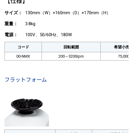
【仕様】
サイズ：
130mm（W）×160mm（D）×170mm（H）
重量：
3.8kg
電源：
100V、50/60Hz、180W
コード
回転範囲
希望小売
00-NMX
200～3200rpm
75,000円
フラットフォーム