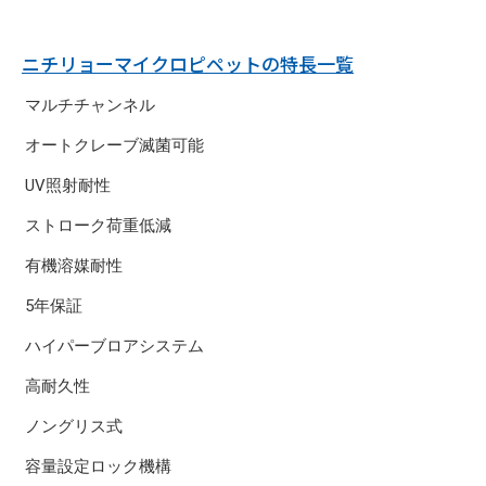
ニチリョーマイクロピペット
の特長一覧
マルチチャンネル
オートクレーブ滅菌可能
UV照射耐性
ストローク荷重低減
有機溶媒耐性
5年保証
ハイパーブロアシステム
高耐久性
ノングリス式
容量設定ロック機構