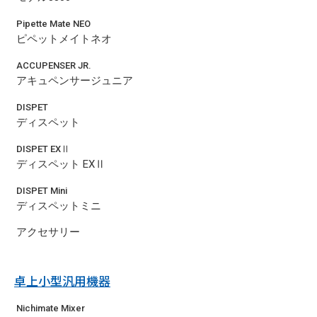
Pipette Mate NEO
ピペットメイトネオ
ACCUPENSER JR.
アキュペンサージュニア
DISPET
ディスペット
DISPET EXⅡ
ディスペット EXⅡ
DISPET Mini
ディスペットミニ
アクセサリー
卓上小型汎用機器
Nichimate Mixer