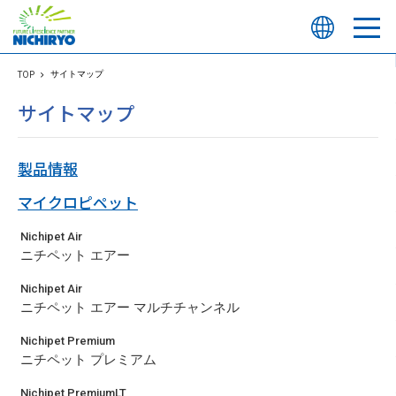
サイトマップ
TOP
サイトマップ
製品情報
マイクロピペット
Nichipet Air
ニチペット エアー
Nichipet Air
ニチペット エアー マルチチャンネル
Nichipet Premium
ニチペット プレミアム
Nichipet PremiumLT