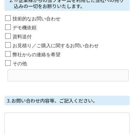
定する個⼈情報管理基準を満たす企業を選定して委託を
込みの一切をお断りいたします。
⾏い、適切な取り扱いが⾏われるよう監督します。
技術的なお問い合わせ
取得した個⼈情報の開⽰等に応じる問合せ窓⼝
デモ機依頼
本⼈からの請求等により、当社が本件により取得した個
資料送付
⼈情報の利⽤⽬的の通知・開⽰・内容の訂正・追加また
お見積り／ご購入に関するお問い合わせ
は削除・利⽤の停⽌・消去または第三者への提供の停
⽌、第三者提供記録の開⽰（「開⽰等」といいます。）
弊社からの連絡を希望
に応じます。
その他
開示等に応じる窓口は、総務部になります。
個人情報を与えることの任意性及び当該情報を
与えなかった場合に生じる結果
個⼈情報を取得する項⽬は、全てご本⼈によってご提供
3.
お問い合わせ内容等、ご記入ください。
いただくものです。
ただし、必要な項⽬をいただけない場合、利⽤⽬的に記
載の諸⼿続⼜は処理に⽀障が⽣じる可能性があります。
本人が容易に知覚できない方法による個人情報