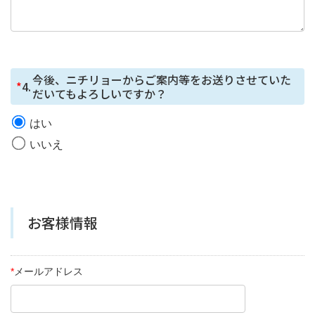
の取得
本フォームではCookie で個⼈情報を取得していません
が、セッション管理のためだけにCookie を使⽤していま
す。
今後、ニチリョーからご案内等をお送りさせていた
*
4.
だいてもよろしいですか？
はい
いいえ
お客様情報
*
メールアドレス