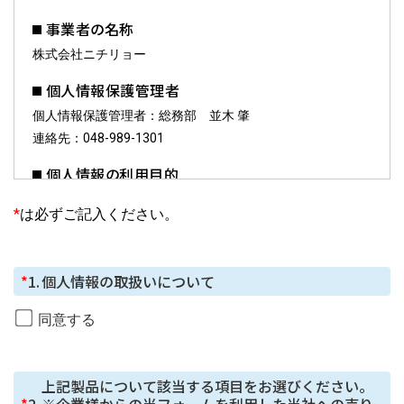
事業者の名称
株式会社ニチリョー
個人情報保護管理者
個人情報保護管理者：総務部 並木 肇
連絡先：048-989-1301
個人情報の利用目的
お預かりした個人情報は、お問合せへの対応に利用しま
*
は必ずご記入ください。
す。
個人情報の第三者提供について
*
1.
個人情報の取扱いについて
ご本⼈の同意がある場合または法令に基づく場合を除
き、今回ご⼊⼒いただく個⼈情報は第三者に提供しませ
同意する
ん。
個人情報の委託について
上記製品について該当する項目をお選びください。

個⼈情報の取り扱いを外部に委託する場合は、当社が規
*
2.
※企業様からの当フォームを利用した当社への売り