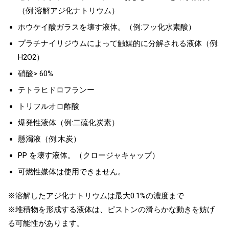
（例:溶解アジ化ナトリウム）
ホウケイ酸ガラスを壊す液体。（例:フッ化水素酸）
プラチナイリジウムによって触媒的に分解される液体（例:
H2O2）
硝酸> 60%
テトラヒドロフランー
トリフルオロ酢酸
爆発性液体（例:二硫化炭素）
懸濁液（例:木炭）
PP を壊す液体。（クロージャキャップ）
可燃性媒体は使用できません。
※溶解したアジ化ナトリウムは最大0.1%の濃度まで
※堆積物を形成する液体は、ピストンの滑らかな動きを妨げ
る可能性があります。