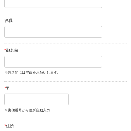
役職
*
御名前
※姓名間には空白をお願いします。
*
〒
※郵便番号から住所自動入力
*
住所