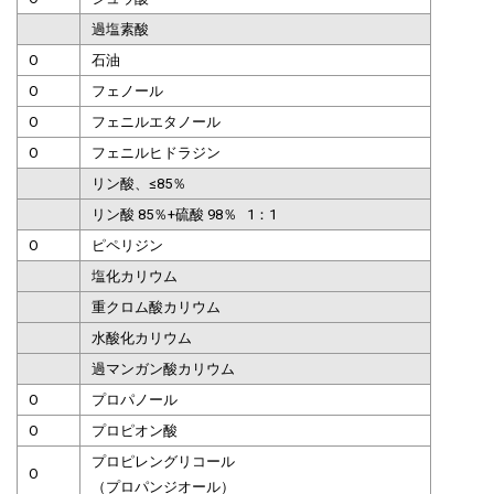
過塩素酸
O
石油
O
フェノール
O
フェニルエタノール
O
フェニルヒドラジン
リン酸、≤85％
リン酸 85％+硫酸 98％ 1：1
O
ピペリジン
塩化カリウム
重クロム酸カリウム
水酸化カリウム
過マンガン酸カリウム
O
プロパノール
O
プロピオン酸
プロピレングリコール
O
（プロパンジオール）