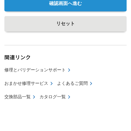
確認画面へ進む
リセット
関連リンク
修理とバリデーションサポート
おまかせ修理サービス
よくあるご質問
交換部品一覧
カタログ一覧