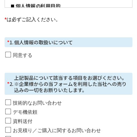
個人情報の利用目的
お預かりした個人情報は、お問合せへの対応に利用しま
*
は必ずご記入ください。
す。
個人情報の第三者提供について
*
1.
個人情報の取扱いについて
ご本⼈の同意がある場合または法令に基づく場合を除
き、今回ご⼊⼒いただく個⼈情報は第三者に提供しませ
同意する
ん。
個人情報の委託について
上記製品について該当する項目をお選びください。

個⼈情報の取り扱いを外部に委託する場合は、当社が規
*
2.
※企業様からの当フォームを利用した当社への売り
定する個⼈情報管理基準を満たす企業を選定して委託を
込みの一切をお断りいたします。
⾏い、適切な取り扱いが⾏われるよう監督します。
技術的なお問い合わせ
取得した個⼈情報の開⽰等に応じる問合せ窓⼝
デモ機依頼
本⼈からの請求等により、当社が本件により取得した個
資料送付
⼈情報の利⽤⽬的の通知・開⽰・内容の訂正・追加また
お見積り／ご購入に関するお問い合わせ
は削除・利⽤の停⽌・消去または第三者への提供の停