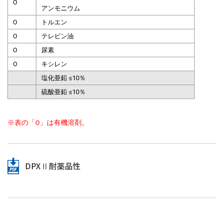
O
アンモニウム
O
トルエン
O
テレビン油
O
尿素
O
キシレン
塩化亜鉛 ≤10％
硫酸亜鉛 ≤10％
※表の「O」は有機溶剤。
DPXⅡ耐薬品性