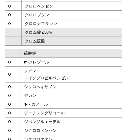
O
クロロベンゼン
O
クロロブタン
O
クロロナフタレン
クロム酸 ≤50％
クロム硫酸
硫酸銅
O
m-クレゾール
クメン
O
（イソプロピルベンゼン）
O
シクロヘキサノン
O
デカン
O
1-デカノール
O
ジエチレングリコール
O
ジベンジルエーテル
O
ジクロロベンゼン
O
ジクロロエタン