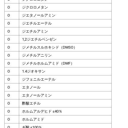
O
ジクロロメタン
O
ジエタノールアミン
O
ジエチルエーテル
O
ジエチルアミン
O
1,2ジエチルベンゼン
O
ジメチルスルホキシド（DMSO）
O
ジメチルアニリン
O
ジメチルホルムアミド（DMF）
O
1.4ジオキサン
O
ジフェニルエーテル
O
エタノール
O
エタノールアミン
O
酢酸エチル
O
ホルムアルデヒド ≤40％
O
ホルムアミド
O
ギ酸 ≤100％