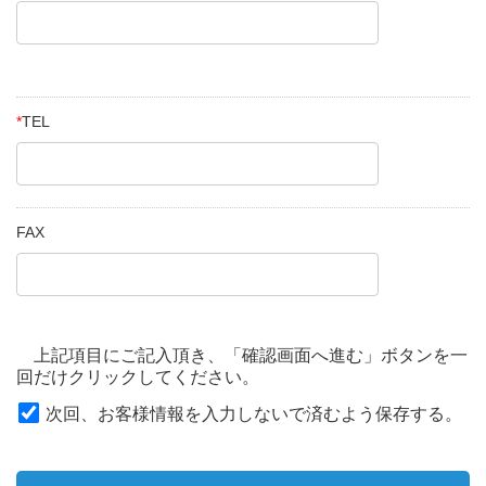
*
TEL
FAX
上記項目にご記入頂き、「確認画面へ進む」ボタンを一
回だけクリックしてください。
次回、お客様情報を入力しないで済むよう保存する。