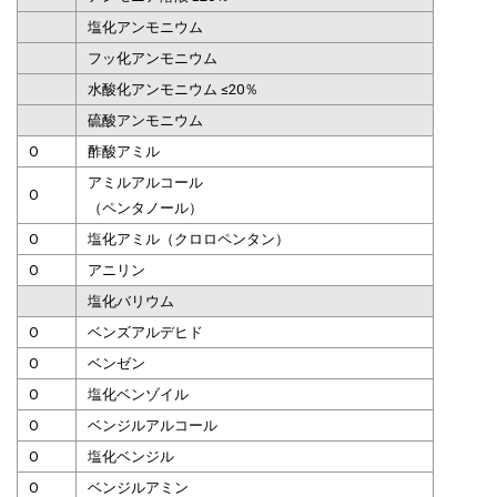
塩化アンモニウム
フッ化アンモニウム
水酸化アンモニウム ≤20％
硫酸アンモニウム
O
酢酸アミル
アミルアルコール
O
（ペンタノール）
O
塩化アミル（クロロペンタン）
O
アニリン
塩化バリウム
O
ベンズアルデヒド
O
ベンゼン
O
塩化ベンゾイル
O
ベンジルアルコール
O
塩化ベンジル
O
ベンジルアミン