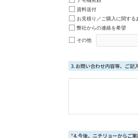
デモ機依頼
個人情報を与えることの任
資料送付
個⼈情報を取得する項⽬は、全
お見積り／ご購入に関する
ただし、必要な項⽬をいただけ
弊社からの連絡を希望
本人が容易に知覚できな
その他
本フォームではCookie で個
3.
お問い合わせ内容等、ご記
*
4.
今後、ニチリョーからご案