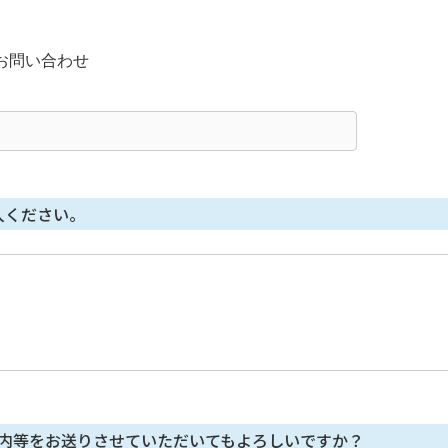
意性及び当該情報を与えなかった場合に生じる結果
てご本⼈によってご提供いただくものです。
お問い合わせ
ない場合、利⽤⽬的に記載の諸⼿続⼜は処理に⽀障が⽣じる可能性があ
い方法による個人情報の取得
⼈情報を取得していませんが、セッション管理のためだけにCookie を使⽤
入ください。
内等をお送りさせていただいてもよろしいですか？