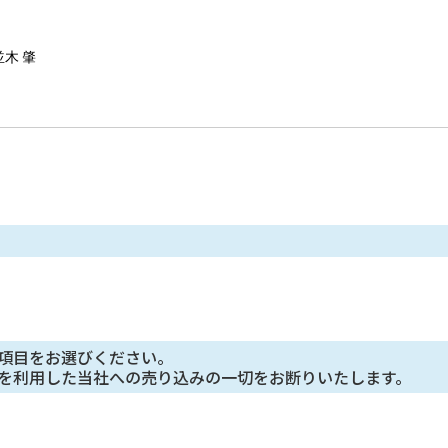
木 肇
合せへの対応に利用します。
ついて
法令に基づく場合を除き、今回ご⼊⼒いただく個⼈情報は第三者に提供
託する場合は、当社が規定する個⼈情報管理基準を満たす企業を選定し
等に応じる問合せ窓⼝
項目をお選びください。

を利用した当社への売り込みの一切をお断りいたします。
が本件により取得した個⼈情報の利⽤⽬的の通知・開⽰・内容の訂正・
の停⽌、第三者提供記録の開⽰（「開⽰等」といいます。）に応じます
になります。