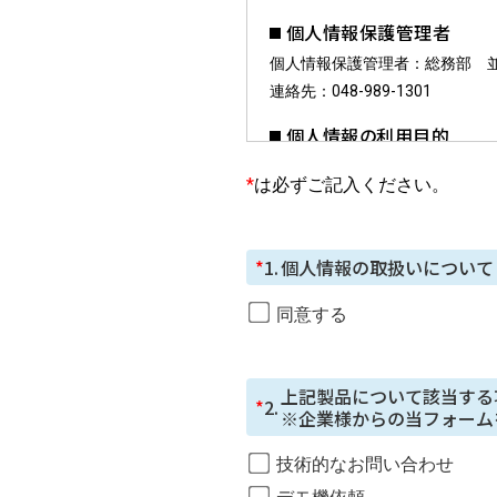
個人情報保護管理者
個人情報保護管理者：総務部 並
連絡先：048-989-1301
個人情報の利用目的
お預かりした個人情報は、お問
*
は必ずご記入ください。
個人情報の第三者提供に
ご本⼈の同意がある場合または
*
1.
個人情報の取扱いについて
個人情報の委託について
同意する
個⼈情報の取り扱いを外部に委
いが⾏われるよう監督します。
取得した個⼈情報の開⽰
上記製品について該当する
*
2.
※企業様からの当フォーム
本⼈からの請求等により、当社
⽌・消去または第三者への提供
技術的なお問い合わせ
開示等に応じる窓口は、総務部