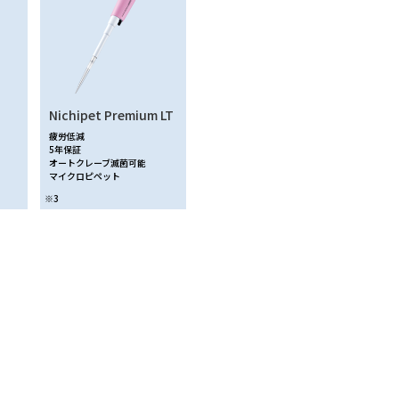
Nichipet Premium LT
疲労低減
5年保証
オートクレーブ滅菌可能
マイクロピペット
※3