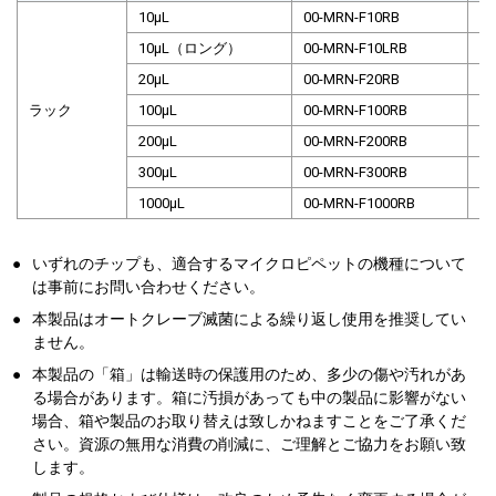
10µL
00-MRN-F10RB
10µL（ロング）
00-MRN-F10LRB
20µL
00-MRN-F20RB
ラック
100µL
00-MRN-F100RB
200µL
00-MRN-F200RB
300µL
00-MRN-F300RB
1000µL
00-MRN-F1000RB
●
いずれのチップも、適合するマイクロピペットの機種について
は事前にお問い合わせください。
●
本製品はオートクレーブ滅菌による繰り返し使用を推奨してい
ません。
●
本製品の「箱」は輸送時の保護用のため、多少の傷や汚れがあ
る場合があります。箱に汚損があっても中の製品に影響がない
場合、箱や製品のお取り替えは致しかねますことをご了承くだ
さい。資源の無用な消費の削減に、ご理解とご協力をお願い致
します。