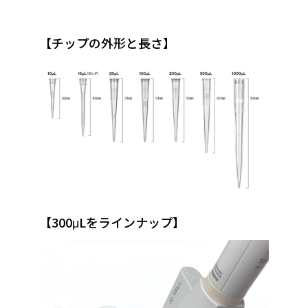
【チップの外形と長さ】
【300μLをラインナップ】