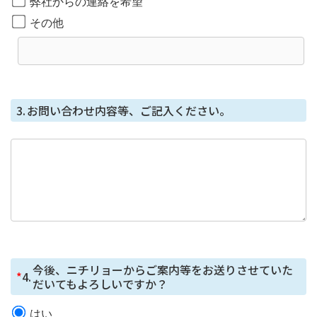
弊社からの連絡を希望
に応じます。
その他
開示等に応じる窓口は、総務部になります。
個人情報を与えることの任意性及び当該情報を
与えなかった場合に生じる結果
個⼈情報を取得する項⽬は、全てご本⼈によってご提供
3.
お問い合わせ内容等、ご記入ください。
いただくものです。
ただし、必要な項⽬をいただけない場合、利⽤⽬的に記
載の諸⼿続⼜は処理に⽀障が⽣じる可能性があります。
本人が容易に知覚できない方法による個人情報
の取得
本フォームではCookie で個⼈情報を取得していません
が、セッション管理のためだけにCookie を使⽤していま
す。
今後、ニチリョーからご案内等をお送りさせていた
*
4.
だいてもよろしいですか？
はい