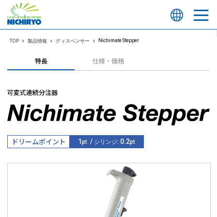
Nichimate Stepper
TOP
製品情報
ディスペンサー
特長
仕様・価格
可変式連続分注器
ドリームポイント
1
/
0.2
pt
シリンジ:
pt