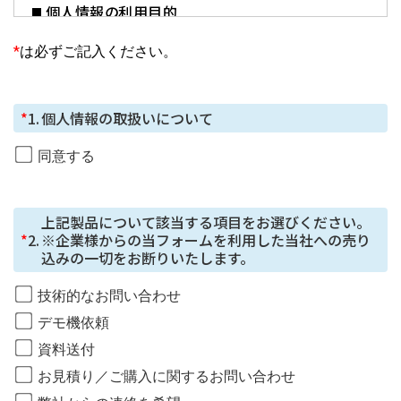
個人情報の利用目的
お預かりした個人情報は、お問合せへの対応に利用しま
*
は必ずご記入ください。
す。
個人情報の第三者提供について
*
1.
個人情報の取扱いについて
ご本⼈の同意がある場合または法令に基づく場合を除
き、今回ご⼊⼒いただく個⼈情報は第三者に提供しませ
同意する
ん。
個人情報の委託について
上記製品について該当する項目をお選びください。

個⼈情報の取り扱いを外部に委託する場合は、当社が規
*
2.
※企業様からの当フォームを利用した当社への売り
定する個⼈情報管理基準を満たす企業を選定して委託を
込みの一切をお断りいたします。
⾏い、適切な取り扱いが⾏われるよう監督します。
技術的なお問い合わせ
取得した個⼈情報の開⽰等に応じる問合せ窓⼝
デモ機依頼
本⼈からの請求等により、当社が本件により取得した個
資料送付
⼈情報の利⽤⽬的の通知・開⽰・内容の訂正・追加また
お見積り／ご購入に関するお問い合わせ
は削除・利⽤の停⽌・消去または第三者への提供の停
⽌、第三者提供記録の開⽰（「開⽰等」といいます。）