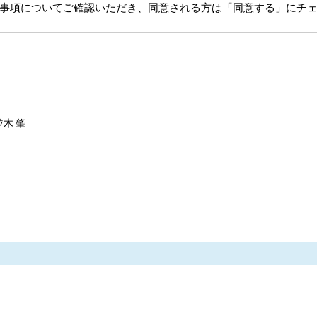
事項についてご確認いただき、同意される方は「同意する」にチ
木 肇
合せへの対応に利用します。
ついて
法令に基づく場合を除き、今回ご⼊⼒いただく個⼈情報は第三者に提供
託する場合は、当社が規定する個⼈情報管理基準を満たす企業を選定し