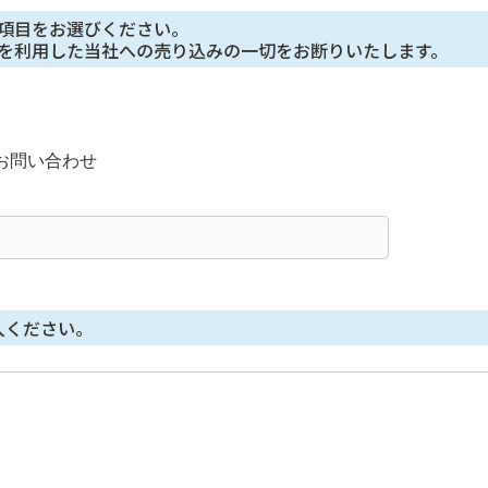
等に応じる問合せ窓⼝
項目をお選びください。

を利用した当社への売り込みの一切をお断りいたします。
が本件により取得した個⼈情報の利⽤⽬的の通知・開⽰・内容の訂正・
の停⽌、第三者提供記録の開⽰（「開⽰等」といいます。）に応じます
になります。
意性及び当該情報を与えなかった場合に生じる結果
お問い合わせ
てご本⼈によってご提供いただくものです。
ない場合、利⽤⽬的に記載の諸⼿続⼜は処理に⽀障が⽣じる可能性があ
い方法による個人情報の取得
⼈情報を取得していませんが、セッション管理のためだけにCookie を使⽤
入ください。