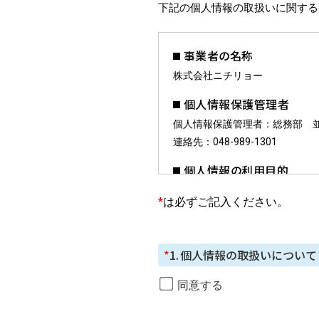
下記の個人情報の取扱いに関する
事業者の名称
株式会社ニチリョー
個人情報保護管理者
個人情報保護管理者：総務部 並
連絡先：048-989-1301
個人情報の利用目的
お預かりした個人情報は、お問
*
は必ずご記入ください。
個人情報の第三者提供に
ご本⼈の同意がある場合または
*
1.
個人情報の取扱いについて
個人情報の委託について
同意する
個⼈情報の取り扱いを外部に委
いが⾏われるよう監督します。