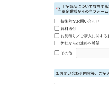
取得した個⼈情報の開⽰
上記製品について該当する
*
2.
※企業様からの当フォーム
本⼈からの請求等により、当社
⽌・消去または第三者への提供
技術的なお問い合わせ
開示等に応じる窓口は、総務部
資料送付
個人情報を与えることの任
お見積り／ご購入に関する
個⼈情報を取得する項⽬は、全
弊社からの連絡を希望
ただし、必要な項⽬をいただけ
その他
本人が容易に知覚できな
本フォームではCookie で個
3.
お問い合わせ内容等、ご記