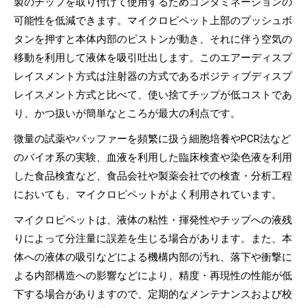
製のチップを取り付けて使用するためコンタミネーションの
可能性を低減できます。マイクロピペット上部のプッシュボ
タンを押すと本体内部のピストンが動き、それに伴う空気の
移動を利用して液体を吸引吐出します。このエアーディスプ
レイスメント方式は注射器の方式であるポジティブディスプ
レイスメント方式と比べて、使い捨てチップが低コストであ
り、かつ扱いが簡単なところが最大の利点です。
微量の試薬やバッファーを頻繁に扱う細胞培養やPCR法など
のバイオ系の実験、血液を利用した臨床検査や染色液を利用
した食品検査など、食品会社や製薬会社での検査・分析工程
においても、マイクロピペットがよく利用されています。
マイクロピペットは、液体の粘性・揮発性やチップへの液残
りによって分注量に誤差を生じる場合があります。また、本
体への液体の吸引などによる機構内部の汚れ、落下や衝撃に
よる内部構造への影響などにより、精度・再現性の性能が低
下する場合がありますので、定期的なメンテナンスおよび校