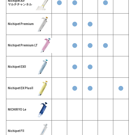
Nichipet Air
マルチチャンネル
Nichipet Premium
Nichipet Premium LT
Nichipet EXⅡ
Nichipet EX PlusⅡ
NICHIRYO Le
Nichipet FⅡ