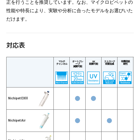
正を行うことを推奨しています。なお、マイクロピペットの
性能や特長により、実験や分析に合ったモデルをお選びいた
だけます。
対応表
マルチ
オートクレ
UV
ストローク
有機溶媒
5
チャンネル
ーブ
殺菌可能
荷重低減
耐性
滅菌可能
Nichipet EXⅢ
Nichipet Air