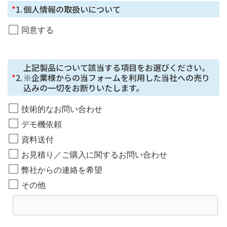
*
1.
個人情報の取扱いについて
ご本⼈の同意がある場合または法令に基づく場合を除
き、今回ご⼊⼒いただく個⼈情報は第三者に提供しませ
同意する
ん。
個人情報の委託について
上記製品について該当する項目をお選びください。

個⼈情報の取り扱いを外部に委託する場合は、当社が規
*
2.
※企業様からの当フォームを利用した当社への売り
定する個⼈情報管理基準を満たす企業を選定して委託を
込みの一切をお断りいたします。
⾏い、適切な取り扱いが⾏われるよう監督します。
技術的なお問い合わせ
取得した個⼈情報の開⽰等に応じる問合せ窓⼝
デモ機依頼
本⼈からの請求等により、当社が本件により取得した個
資料送付
⼈情報の利⽤⽬的の通知・開⽰・内容の訂正・追加また
お見積り／ご購入に関するお問い合わせ
は削除・利⽤の停⽌・消去または第三者への提供の停
⽌、第三者提供記録の開⽰（「開⽰等」といいます。）
弊社からの連絡を希望
に応じます。
その他
開示等に応じる窓口は、総務部になります。
個人情報を与えることの任意性及び当該情報を
与えなかった場合に生じる結果