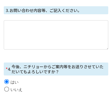
個⼈情報を取得する項⽬は、全てご本⼈によってご提供
3.
お問い合わせ内容等、ご記入ください。
いただくものです。
ただし、必要な項⽬をいただけない場合、利⽤⽬的に記
載の諸⼿続⼜は処理に⽀障が⽣じる可能性があります。
本人が容易に知覚できない方法による個人情報
の取得
本フォームではCookie で個⼈情報を取得していません
が、セッション管理のためだけにCookie を使⽤していま
す。
今後、ニチリョーからご案内等をお送りさせていた
*
4.
だいてもよろしいですか？
はい
いいえ