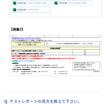
【画像2】
Q.
テストレポートの見方を教えて下さい。