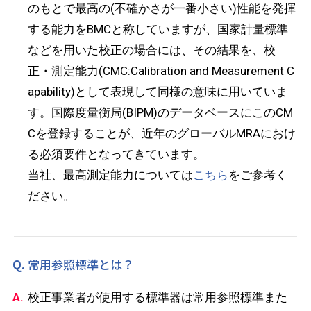
のもとで最高の(不確かさが一番小さい)性能を発揮
する能力をBMCと称していますが、国家計量標準
などを用いた校正の場合には、その結果を、校
正・測定能力(CMC:Calibration and Measurement C
apability)として表現して同様の意味に用いていま
す。国際度量衡局(BIPM)のデータベースにこのCM
Cを登録することが、近年のグローバルMRAにおけ
る必須要件となってきています。
当社、最高測定能力については
こちら
をご参考く
ださい。
Q.
常用参照標準とは？
A.
校正事業者が使用する標準器は常用参照標準また