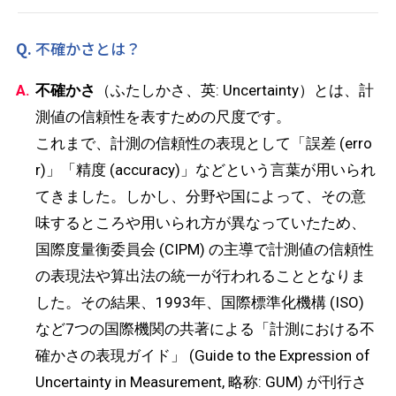
Q.
不確かさとは？
A.
不確かさ
（ふたしかさ、英: Uncertainty）とは、計
測値の信頼性を表すための尺度です。
これまで、計測の信頼性の表現として「誤差 (erro
r)」「精度 (accuracy)」などという言葉が用いられ
てきました。しかし、分野や国によって、その意
味するところや用いられ方が異なっていたため、
国際度量衡委員会 (CIPM) の主導で計測値の信頼性
の表現法や算出法の統一が行われることとなりま
した。その結果、1993年、国際標準化機構 (ISO)
など7つの国際機関の共著による「計測における不
確かさの表現ガイド」 (Guide to the Expression of
Uncertainty in Measurement, 略称: GUM) が刊行さ