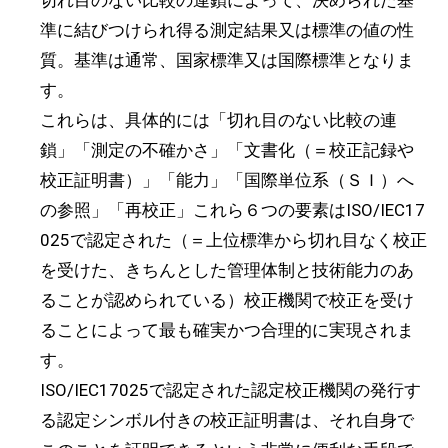
切れ目のない比較の連鎖によって、決められた基
準に結びつけられ得る測定結果又は標準の値の性
質。基準は通常、国家標準又は国際標準となりま
す。
これらは、具体的には「切れ目のない比較の連
鎖」「測定の不確かさ」「文書化（＝校正記録や
校正証明書）」「能力」「国際単位系（ＳＩ）へ
の参照」「再校正」これら６つの要素はISO/IEC17
025で認定された（＝上位標準から切れ目なく校正
を受けた、きちんとした管理体制と技術能力のあ
ることが認められている）校正機関で校正を受け
ることによって最も確実かつ合理的に実現されま
す。
ISO/IEC17025で認定された認定校正機関の発行す
る認定シンボル付きの校正証明書は、それ自身で