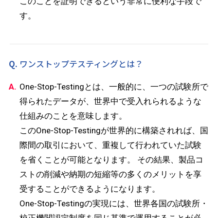
このことを証明できるという非常に便利な手段で
す。
Q.
ワンストップテスティングとは？
A.
One-Stop-Testingとは、一般的に、一つの試験所で
得られたデータが、世界中で受入れられるような
仕組みのことを意味します。
このOne-Stop-Testingが世界的に構築されれば、国
際間の取引において、重複して行われていた試験
を省くことが可能となります。 その結果、製品コ
ストの削減や納期の短縮等の多くのメリットを享
受することができるようになります。
One-Stop-Testingの実現には、世界各国の試験所・