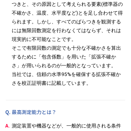
つきと、その原因として考えられる要素(標準器の
不確かさ、温度、水平度など)とを足し合わせて得
られます。しかし、すべてのばらつきを観測する
には無限回数測定を行わなくてはならず、それは
現実的に不可能なことです。
そこで有限回数の測定でも十分な不確かさを算出
するために「包含係数」を用いた「拡張不確か
さ」が用いられるのが一般的となっています。
当社では、信頼の水準95%を確保する拡張不確か
さを校正証明書に記載しています。
Q.
最高測定能力とは？
A.
測定装置や機器などが、一般的に使用される条件