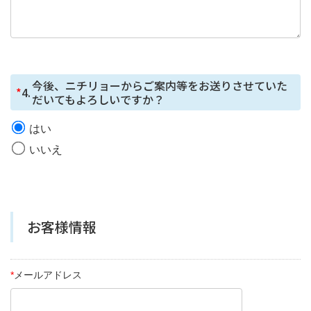
の取得
本フォームではCookie で個⼈情報を取得していません
が、セッション管理のためだけにCookie を使⽤していま
す。
今後、ニチリョーからご案内等をお送りさせていた
*
4.
だいてもよろしいですか？
はい
いいえ
お客様情報
*
メールアドレス