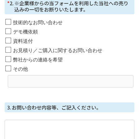
*
2.
※企業様からの当フォームを利用した当社への売り
定する個⼈情報管理基準を満たす企業を選定して委託を
込みの一切をお断りいたします。
⾏い、適切な取り扱いが⾏われるよう監督します。
技術的なお問い合わせ
取得した個⼈情報の開⽰等に応じる問合せ窓⼝
デモ機依頼
本⼈からの請求等により、当社が本件により取得した個
資料送付
⼈情報の利⽤⽬的の通知・開⽰・内容の訂正・追加また
お見積り／ご購入に関するお問い合わせ
は削除・利⽤の停⽌・消去または第三者への提供の停
⽌、第三者提供記録の開⽰（「開⽰等」といいます。）
弊社からの連絡を希望
に応じます。
その他
開示等に応じる窓口は、総務部になります。
個人情報を与えることの任意性及び当該情報を
与えなかった場合に生じる結果
個⼈情報を取得する項⽬は、全てご本⼈によってご提供
3.
お問い合わせ内容等、ご記入ください。
いただくものです。
ただし、必要な項⽬をいただけない場合、利⽤⽬的に記
載の諸⼿続⼜は処理に⽀障が⽣じる可能性があります。
本人が容易に知覚できない方法による個人情報