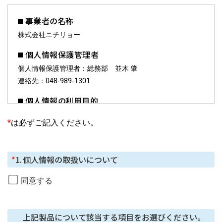
事業者の名称
株式会社ニチリョー
個人情報保護管理者
個人情報保護管理者：総務部 並木 肇
連絡先：048-989-1301
個人情報の利用目的
お預かりした個人情報は、お問合せへの対応に利用しま
*
は必ずご記入ください。
す。
個人情報の第三者提供について
*
1.
個人情報の取扱いについて
ご本⼈の同意がある場合または法令に基づく場合を除
き、今回ご⼊⼒いただく個⼈情報は第三者に提供しませ
同意する
ん。
個人情報の委託について
上記製品について該当する項目をお選びください。

個⼈情報の取り扱いを外部に委託する場合は、当社が規