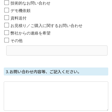
技術的なお問い合わせ
取得した個⼈情報の開⽰等に応じる問合せ窓⼝
デモ機依頼
本⼈からの請求等により、当社が本件により取得した個
資料送付
⼈情報の利⽤⽬的の通知・開⽰・内容の訂正・追加また
お見積り／ご購入に関するお問い合わせ
は削除・利⽤の停⽌・消去または第三者への提供の停
⽌、第三者提供記録の開⽰（「開⽰等」といいます。）
弊社からの連絡を希望
に応じます。
その他
開示等に応じる窓口は、総務部になります。
個人情報を与えることの任意性及び当該情報を
与えなかった場合に生じる結果
個⼈情報を取得する項⽬は、全てご本⼈によってご提供
3.
お問い合わせ内容等、ご記入ください。
いただくものです。
ただし、必要な項⽬をいただけない場合、利⽤⽬的に記
載の諸⼿続⼜は処理に⽀障が⽣じる可能性があります。
本人が容易に知覚できない方法による個人情報
の取得
本フォームではCookie で個⼈情報を取得していません