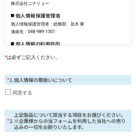
株式会社ニチリョー
個人情報保護管理者
個人情報保護管理者：総務部 並木 肇
連絡先：048-989-1301
個人情報の利用目的
お預かりした個人情報は、お問合せへの対応に利用しま
*
は必ずご記入ください。
す。
個人情報の第三者提供について
*
1.
個人情報の取扱いについて
ご本⼈の同意がある場合または法令に基づく場合を除
き、今回ご⼊⼒いただく個⼈情報は第三者に提供しませ
同意する
ん。
個人情報の委託について
上記製品について該当する項目をお選びください。

個⼈情報の取り扱いを外部に委託する場合は、当社が規
*
2.
※企業様からの当フォームを利用した当社への売り
定する個⼈情報管理基準を満たす企業を選定して委託を
込みの一切をお断りいたします。
⾏い、適切な取り扱いが⾏われるよう監督します。