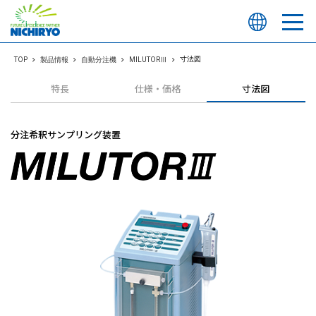
寸法図
TOP
製品情報
自動分注機
MILUTORⅢ
特長
仕様・価格
寸法図
分注希釈サンプリング装置