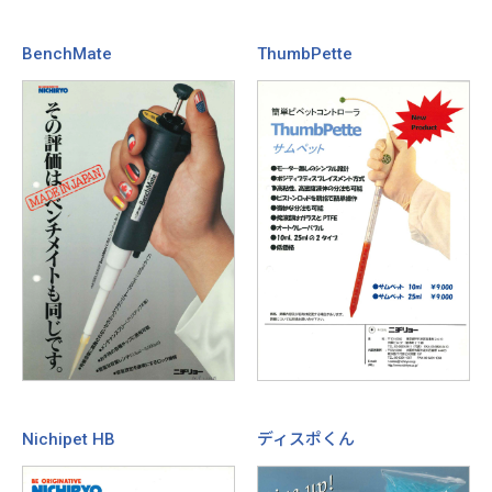
BenchMate
ThumbPette
Nichipet HB
ディスポくん