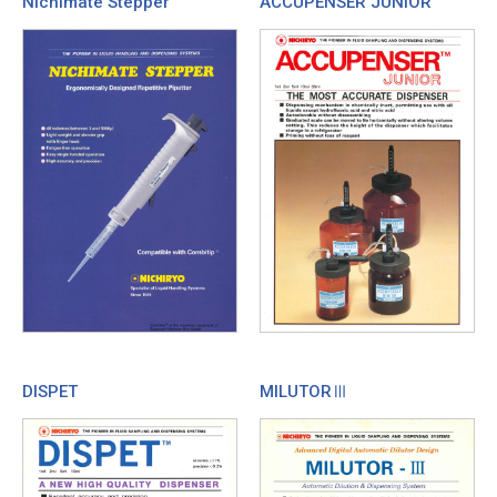
Nichimate Stepper
ACCUPENSER JUNIOR
DISPET
MILUTORⅢ