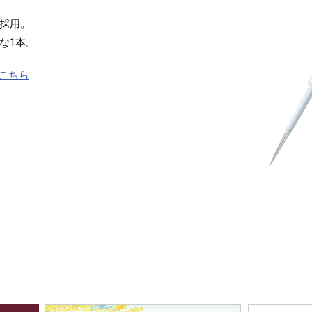
採用。
な1本。
こちら