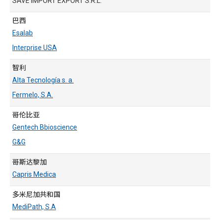
SAVE IMPORT EXPORT S.R.L.
巴西
Esalab
Interprise USA
智利
Alta Tecnología s. a.
Fermelo, S.A.
哥伦比亚
Gentech Bbioscience
G&G
哥斯达黎加
Capris Medica
多米尼加共和国
MediPath, S.A