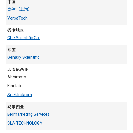
中国
岛津（上海）
VersaTech
香港地区
Che Scientific Co.
印度
Genaxy Scientific
印度尼西亚
Abhimata
Kinglab
Spektrakrom
马来西亚
Biomarketing Services
SLA TECHNOLOGY