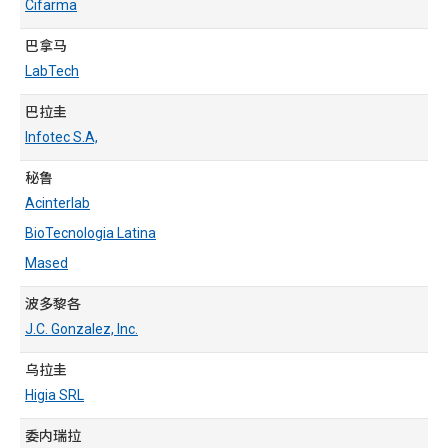
Cifarma
巴拿马
LabTech
巴拉圭
Infotec S.A,
秘鲁
Acinterlab
BioTecnologia Latina
Mased
波多黎各
J.C. Gonzalez, Inc.
乌拉圭
Higia SRL
委内瑞拉