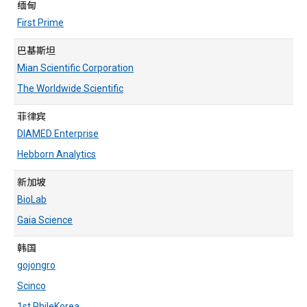
缅甸
First Prime
巴基斯坦
Mian Scientific Corporation
The Worldwide Scientific
菲律宾
DIAMED Enterprise
Hebborn Analytics
新加坡
BioLab
Gaia Science
韩国
gojongro
Scinco
1st PhileKorea