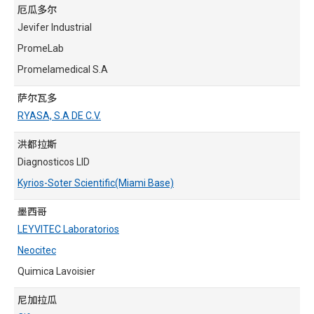
厄瓜多尔
Jevifer Industrial
PromeLab
Promelamedical S.A
萨尔瓦多
RYASA, S.A DE C.V.
洪都拉斯
Diagnosticos LID
Kyrios-Soter Scientific(Miami Base)
墨西哥
LEYVITEC Laboratorios
Neocitec
Quimica Lavoisier
尼加拉瓜