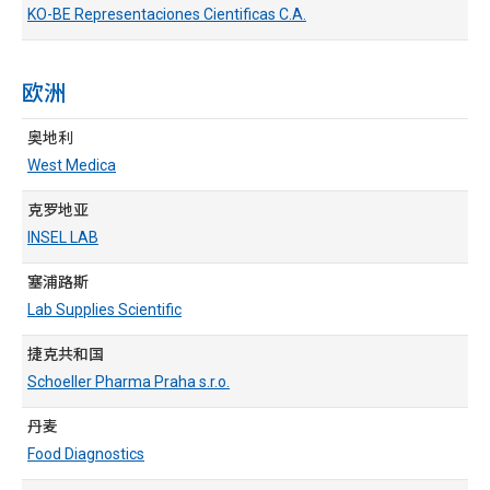
KO-BE Representaciones Cientificas C.A.
欧洲
奥地利
West Medica
克罗地亚
INSEL LAB
塞浦路斯
Lab Supplies Scientific
捷克共和国
Schoeller Pharma Praha s.r.o.
丹麦
Food Diagnostics