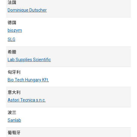
法国
Dominique Dutscher
德国
biozym
SLG
希腊
Lab Supplies Scientific
匈牙利
Bio Tech Hungary Kft.
意大利
Astori Tecnica s.n.c.
波兰
Sanlab
葡萄牙